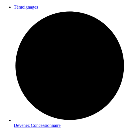
Aller
Témoignages
au
contenu
Devenez Concessionnaire