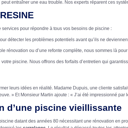
 peut entraîner une eau trouble. Nos experts réparent ces systè
D RESINE
 services pour répondre à tous vos besoins de piscine :
ur détecter les problèmes potentiels avant qu’ils ne deviennen
ple rénovation ou d’une refonte complète, nous sommes là pour
 votre piscine. Nous offrons des forfaits d’entretien qui garantis
rmer leurs idées en réalité. Madame Dupuis, une cliente satisfait
 » Et Monsieur Martin ajoute : « J’ai été impressionné par le p
 d’une piscine vieillissante
piscine datant des années 80 nécessitant une rénovation en pro
odernisé les
carrelages
. Le résultat a dépassé toutes les atten