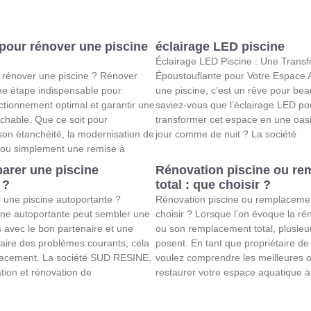
pour rénover une piscine
éclairage LED piscine
Éclairage LED Piscine : Une Trans
 rénover une piscine ? Rénover
Époustouflante pour Votre Espace 
ne étape indispensable pour
une piscine, c’est un rêve pour be
ctionnement optimal et garantir une
saviez-vous que l’éclairage LED po
ochable. Que ce soit pour
transformer cet espace en une oas
 son étanchéité, la modernisation de
jour comme de nuit ? La société
ou simplement une remise à
arer une piscine
Rénovation piscine ou r
 ?
total : que choisir ?
une piscine autoportante ?
Rénovation piscine ou remplacement
ine autoportante peut sembler une
choisir ? Lorsque l’on évoque la ré
 avec le bon partenaire et une
ou son remplacement total, plusieu
aire des problèmes courants, cela
posent. En tant que propriétaire de
ficacement. La société SUD RESINE,
voulez comprendre les meilleures o
tion et rénovation de
restaurer votre espace aquatique à