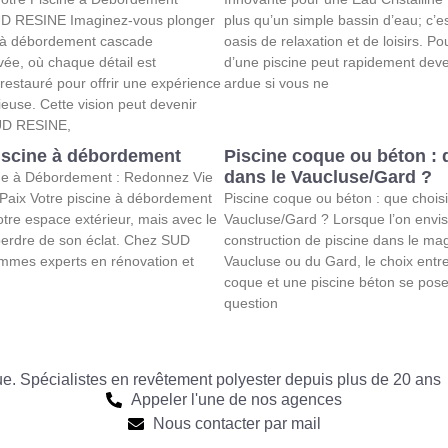
D RESINE Imaginez-vous plonger
plus qu’un simple bassin d’eau; c’es
 à débordement cascade
oasis de relaxation et de loisirs. Pou
ée, où chaque détail est
d’une piscine peut rapidement deve
estauré pour offrir une expérience
ardue si vous ne
ieuse. Cette vision peut devenir
SUD RESINE,
iscine à débordement
Piscine coque ou béton : 
dans le Vaucluse/Gard ?
ne à Débordement : Redonnez Vie
 Paix Votre piscine à débordement
Piscine coque ou béton : que choisi
otre espace extérieur, mais avec le
Vaucluse/Gard ? Lorsque l’on envi
perdre de son éclat. Chez SUD
construction de piscine dans le ma
mes experts en rénovation et
Vaucluse ou du Gard, le choix entr
coque et une piscine béton se po
question
que. Spécialistes en revêtement polyester depuis plus de 20 ans
Appeler l'une de nos agences
Nous contacter par mail