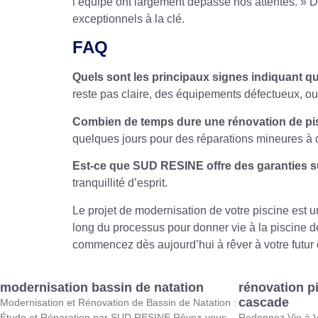
l’équipe ont largement dépassé nos attentes. » 
exceptionnels à la clé.
FAQ
Quels sont les principaux signes indiquant q
reste pas claire, des équipements défectueux, o
Combien de temps dure une rénovation de p
quelques jours pour des réparations mineures à
Est-ce que SUD RESINE offre des garanties sur
tranquillité d’esprit.
Le projet de modernisation de votre piscine est
long du processus pour donner vie à la piscine de 
commencez dès aujourd’hui à rêver à votre futur 
modernisation bassin de natation
rénovation p
cascade
Modernisation et Rénovation de Bassin de Natation :
Étude et Réparation par SUD RESINE Rêvez-vous
Redonnez Vie à V