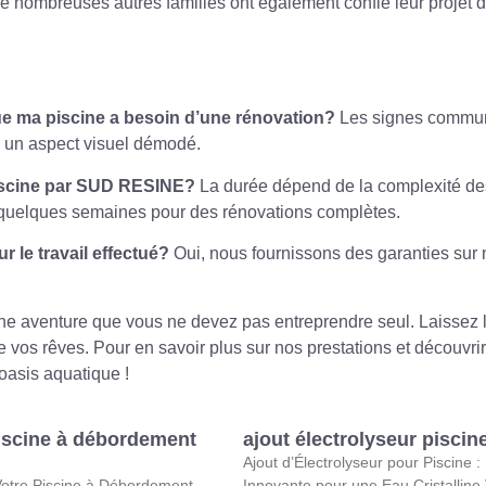
De nombreuses autres familles ont également confié leur projet
ue ma piscine a besoin d’une rénovation?
Les signes communs 
u un aspect visuel démodé.
iscine par SUD RESINE?
La durée dépend de la complexité des 
 quelques semaines pour des rénovations complètes.
 le travail effectué?
Oui, nous fournissons des garanties sur 
 une aventure que vous ne devez pas entreprendre seul. Laissez 
vos rêves. Pour en savoir plus sur nos prestations et découvrir d’
oasis aquatique !
iscine à débordement
ajout électrolyseur piscin
Ajout d’Électrolyseur pour Piscine :
otre Piscine à Débordement
Innovante pour une Eau Cristalline 