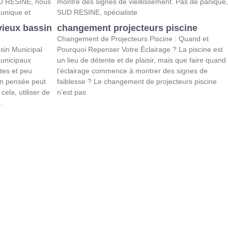
UD RESINE, nous
montre des signes de vieillissement. Pas de panique,
unique et
SUD RESINE, spécialiste
ieux bassin
changement projecteurs piscine
Changement de Projecteurs Piscine : Quand et
in Municipal
Pourquoi Repenser Votre Éclairage ? La piscine est
municipaux
un lieu de détente et de plaisir, mais que faire quand
tes et peu
l’éclairage commence à montrer des signes de
en pensée peut
faiblesse ? Le changement de projecteurs piscine
cela, utiliser de
n’est pas
.