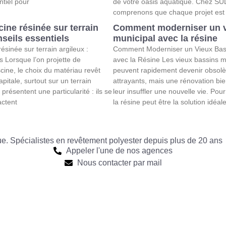
ntiel pour
de votre oasis aquatique. Chez S
comprenons que chaque projet est 
cine résinée sur terrain
Comment moderniser un v
nseils essentiels
municipal avec la résine
résinée sur terrain argileux :
Comment Moderniser un Vieux Bass
s Lorsque l’on projette de
avec la Résine Les vieux bassins 
cine, le choix du matériau revêt
peuvent rapidement devenir obsolè
pitale, surtout sur un terrain
attrayants, mais une rénovation bi
 présentent une particularité : ils se
leur insuffler une nouvelle vie. Pour 
actent
la résine peut être la solution idéale
que. Spécialistes en revêtement polyester depuis plus de 20 ans
Appeler l'une de nos agences
Nous contacter par mail