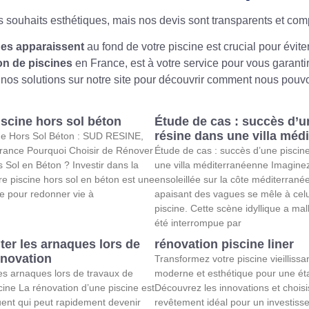
des souhaits esthétiques, mais nos devis sont transparents et comp
es apparaissent
au fond de votre piscine est crucial pour évi
on de piscines
en France, est à votre service pour vous garanti
os solutions sur notre site pour découvrir comment nous pouvon
iscine hors sol béton
Étude de cas : succès d’u
résine dans une villa méd
ne Hors Sol Béton : SUD RESINE,
France Pourquoi Choisir de Rénover
Étude de cas : succès d’une piscin
s Sol en Béton ? Investir dans la
une villa méditerranéenne Imaginez
re piscine hors sol en béton est une
ensoleillée sur la côte méditerranée
se pour redonner vie à
apaisant des vagues se mêle à celu
piscine. Cette scène idyllique a m
été interrompue par
er les arnaques lors de
rénovation piscine liner
énovation
Transformez votre piscine vieillissa
es arnaques lors de travaux de
moderne et esthétique pour une éta
cine La rénovation d’une piscine est
Découvrez les innovations et choisi
ent qui peut rapidement devenir
revêtement idéal pour un investiss