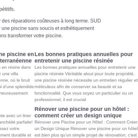
étitifs.
ter des réparations coûteuses à long terme. SUD
r une piscine sans soucis et esthétiquement
s transformer votre piscine.
ne piscine en
Les bonnes pratiques annuelles pour
iterranéenne
entretenir une piscine résinée
e en résine dans
Les bonnes pratiques annuelles pour entretenir une
 une villa
piscine résinée Véritable atout pour toute propriété,
nne, où le bruit
une piscine résinée nécessite un entretien régulier et
i d’une splendide
méticuleux afin de conserver sa beauté et sa
alheureusement
fonctionnalité. Que vous soyez un particulier ou un
professionnel, il est crucial
Rénover une piscine pour un hôtel :
comment créer un design unique
nte avec un liner
nchéité parfaite!
Rénover une Piscine pour un Hôtel : Comment Créer
ssez votre
un Design Unique Rénover une piscine pour un hôtel
ement durable et
est bien plus qu’un simple projet de rénovation; c’est