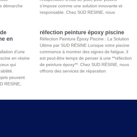
te démarche
s’impose comme une solution innovante et
responsable. Chez SUD RESINE, nous
 de
réfection peinture époxy piscine
ine en
Réfection Peinture Époxy Piscine : La Solution
Ultime par SUD RÉSINE Lorsque votre piscine
allation d’une
commence à montrer des signes de fatigue, il
iscine en résine
est peut-être temps de penser à une **réfection
 ceux qui
de peinture époxy**. Chez SUD RÉSINE, nous
abilité.
offrons des services de réparation
ojets peuvent
UD RESINE,