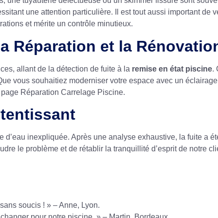
usés, une tuyauterie défectueuse ou un skimmer fissuré sont souv
itant une attention particulière. Il est tout aussi important de vér
rations et mérite un contrôle minutieux.
a Réparation et la Rénovatio
 allant de la détection de fuite à la
remise en état piscine
.
 Que vous souhaitiez moderniser votre espace avec un éclairage
re page
Réparation Carrelage Piscine
.
tentissant
e d’eau inexpliquée. Après une analyse exhaustive, la fuite a ét
dre le problème et de rétablir la tranquillité d’esprit de notre 
 sans soucis ! » – Anne, Lyon.
 changer pour notre piscine. » – Martin, Bordeaux.