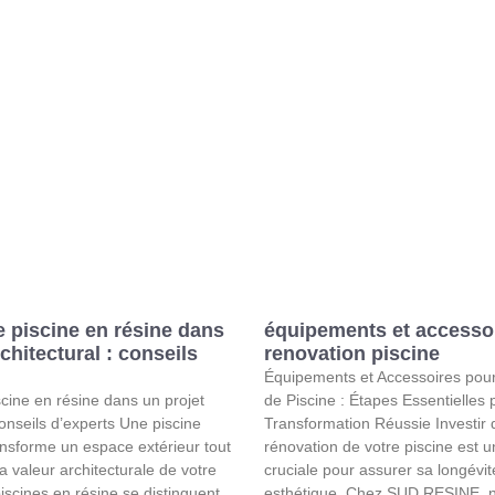
e piscine en résine dans
équipements et accesso
chitectural : conseils
renovation piscine
Équipements et Accessoires pour
scine en résine dans un projet
de Piscine : Étapes Essentielles
conseils d’experts Une piscine
Transformation Réussie Investir 
nsforme un espace extérieur tout
rénovation de votre piscine est 
a valeur architecturale de votre
cruciale pour assurer sa longévit
iscines en résine se distinguent
esthétique. Chez SUD RESINE, 