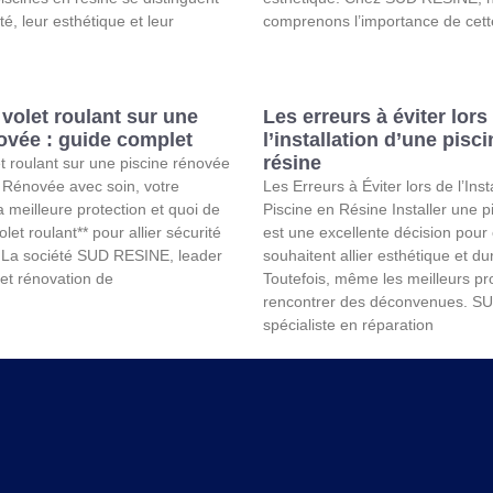
té, leur esthétique et leur
comprenons l’importance de cet
 volet roulant sur une
Les erreurs à éviter lors
ovée : guide complet
l’installation d’une pisc
résine
et roulant sur une piscine rénovée
 Rénovée avec soin, votre
Les Erreurs à Éviter lors de l’Inst
a meilleure protection et quoi de
Piscine en Résine Installer une p
let roulant** pour allier sécurité
est une excellente décision pour
? La société SUD RESINE, leader
souhaitent allier esthétique et dur
 et rénovation de
Toutefois, même les meilleurs pr
rencontrer des déconvenues. S
spécialiste en réparation