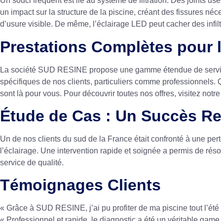
Un souci fréquent est lié au système de filtration. Des joints 
un impact sur la structure de la piscine, créant des fissures nécess
d’usure visible. De même, l’éclairage LED peut cacher des infilt
Prestations Complètes pour l
La société SUD RESINE propose une gamme étendue de services,
spécifiques de nos clients, particuliers comme professionnels.
sont là pour vous. Pour découvrir toutes nos offres, visitez not
Étude de Cas : Un Succès Re
Un de nos clients du sud de la France était confronté à une pert
l’éclairage. Une intervention rapide et soignée a permis de résou
service de qualité.
Témoignages Clients
« Grâce à SUD RESINE, j’ai pu profiter de ma piscine tout l’été
« Professionnel et rapide, le diagnostic a été un véritable game